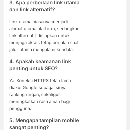
3. Apa perbedaan link utama
dan link alternatif?
Link utama biasanya menjadi
alamat utama platform, sedangkan
link alternatif disiapkan untuk
menjaga akses tetap berjalan saat
jalur utama mengalami kendala.
4. Apakah keamanan link
penting untuk SEO?
Ya. Koneksi HTTPS telah lama
diakui Google sebagai sinyal
ranking ringan, sekaligus
meningkatkan rasa aman bagi
pengguna.
5. Mengapa tampilan mobile
sangat penting?