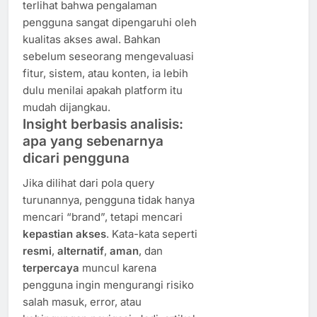
terlihat bahwa pengalaman
pengguna sangat dipengaruhi oleh
kualitas akses awal. Bahkan
sebelum seseorang mengevaluasi
fitur, sistem, atau konten, ia lebih
dulu menilai apakah platform itu
mudah dijangkau.
Insight berbasis analisis:
apa yang sebenarnya
dicari pengguna
Jika dilihat dari pola query
turunannya, pengguna tidak hanya
mencari “brand”, tetapi mencari
kepastian akses
. Kata-kata seperti
resmi
,
alternatif
,
aman
, dan
terpercaya
muncul karena
pengguna ingin mengurangi risiko
salah masuk, error, atau