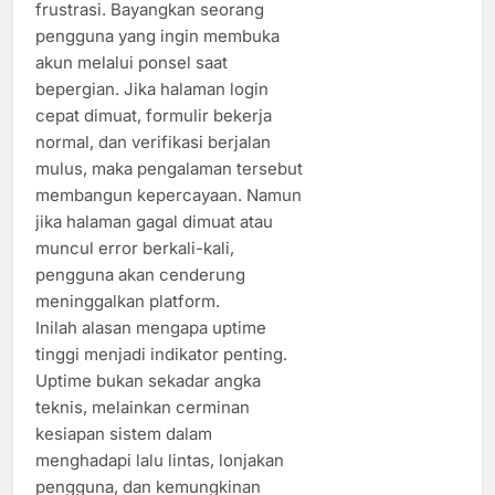
frustrasi. Bayangkan seorang
pengguna yang ingin membuka
akun melalui ponsel saat
bepergian. Jika halaman login
cepat dimuat, formulir bekerja
normal, dan verifikasi berjalan
mulus, maka pengalaman tersebut
membangun kepercayaan. Namun
jika halaman gagal dimuat atau
muncul error berkali-kali,
pengguna akan cenderung
meninggalkan platform.
Inilah alasan mengapa uptime
tinggi menjadi indikator penting.
Uptime bukan sekadar angka
teknis, melainkan cerminan
kesiapan sistem dalam
menghadapi lalu lintas, lonjakan
pengguna, dan kemungkinan