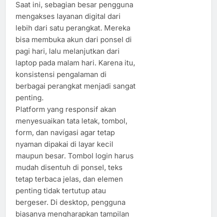
Saat ini, sebagian besar pengguna
mengakses layanan digital dari
lebih dari satu perangkat. Mereka
bisa membuka akun dari ponsel di
pagi hari, lalu melanjutkan dari
laptop pada malam hari. Karena itu,
konsistensi pengalaman di
berbagai perangkat menjadi sangat
penting.
Platform yang responsif akan
menyesuaikan tata letak, tombol,
form, dan navigasi agar tetap
nyaman dipakai di layar kecil
maupun besar. Tombol login harus
mudah disentuh di ponsel, teks
tetap terbaca jelas, dan elemen
penting tidak tertutup atau
bergeser. Di desktop, pengguna
biasanya mengharapkan tampilan