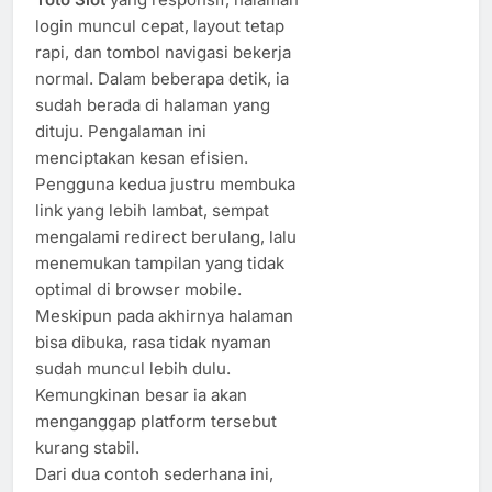
login muncul cepat, layout tetap
rapi, dan tombol navigasi bekerja
normal. Dalam beberapa detik, ia
sudah berada di halaman yang
dituju. Pengalaman ini
menciptakan kesan efisien.
Pengguna kedua justru membuka
link yang lebih lambat, sempat
mengalami redirect berulang, lalu
menemukan tampilan yang tidak
optimal di browser mobile.
Meskipun pada akhirnya halaman
bisa dibuka, rasa tidak nyaman
sudah muncul lebih dulu.
Kemungkinan besar ia akan
menganggap platform tersebut
kurang stabil.
Dari dua contoh sederhana ini,