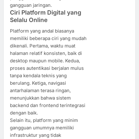
gangguan jaringan.
Ciri Platform Digital yang
Selalu Online
Platform yang andal biasanya
memiliki beberapa ciri yang mudah
dikenali. Pertama, waktu muat
halaman relatif konsisten, baik di
desktop maupun mobile. Kedua,
proses autentikasi berjalan mulus
tanpa kendala teknis yang
berulang. Ketiga, navigasi
antarhalaman terasa ringan,
menunjukkan bahwa sistem
backend dan frontend terintegrasi
dengan baik.
Selain itu, platform yang minim
gangguan umumnya memiliki
infrastruktur yang tidak