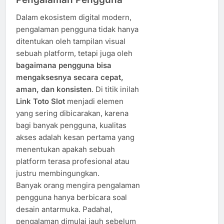
Dalam ekosistem digital modern,
pengalaman pengguna tidak hanya
ditentukan oleh tampilan visual
sebuah platform, tetapi juga oleh
bagaimana pengguna bisa
mengaksesnya secara cepat,
aman, dan konsisten
. Di titik inilah
Link Toto Slot
menjadi elemen
yang sering dibicarakan, karena
bagi banyak pengguna, kualitas
akses adalah kesan pertama yang
menentukan apakah sebuah
platform terasa profesional atau
justru membingungkan.
Banyak orang mengira pengalaman
pengguna hanya berbicara soal
desain antarmuka. Padahal,
pengalaman dimulai jauh sebelum