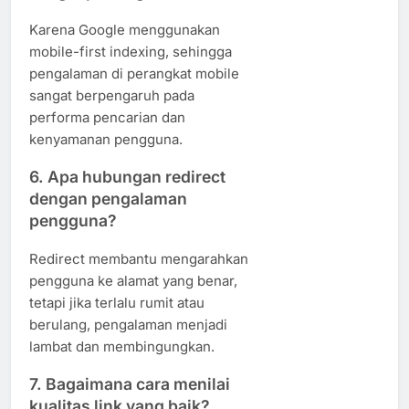
Karena Google menggunakan
mobile-first indexing, sehingga
pengalaman di perangkat mobile
sangat berpengaruh pada
performa pencarian dan
kenyamanan pengguna.
6. Apa hubungan redirect
dengan pengalaman
pengguna?
Redirect membantu mengarahkan
pengguna ke alamat yang benar,
tetapi jika terlalu rumit atau
berulang, pengalaman menjadi
lambat dan membingungkan.
7. Bagaimana cara menilai
kualitas link yang baik?