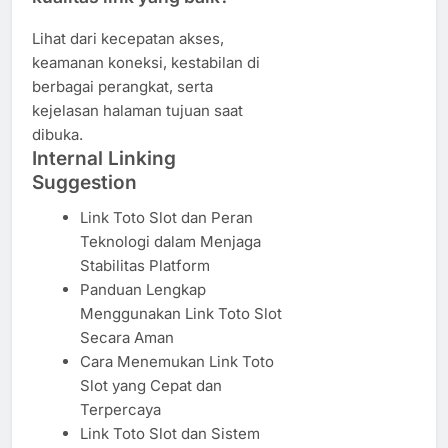
Lihat dari kecepatan akses,
keamanan koneksi, kestabilan di
berbagai perangkat, serta
kejelasan halaman tujuan saat
dibuka.
Internal Linking
Suggestion
Link Toto Slot dan Peran
Teknologi dalam Menjaga
Stabilitas Platform
Panduan Lengkap
Menggunakan Link Toto Slot
Secara Aman
Cara Menemukan Link Toto
Slot yang Cepat dan
Terpercaya
Link Toto Slot dan Sistem