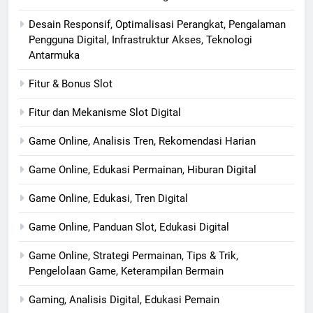
Desain Responsif, Optimalisasi Perangkat, Pengalaman
Pengguna Digital, Infrastruktur Akses, Teknologi
Antarmuka
Fitur & Bonus Slot
Fitur dan Mekanisme Slot Digital
Game Online, Analisis Tren, Rekomendasi Harian
Game Online, Edukasi Permainan, Hiburan Digital
Game Online, Edukasi, Tren Digital
Game Online, Panduan Slot, Edukasi Digital
Game Online, Strategi Permainan, Tips & Trik,
Pengelolaan Game, Keterampilan Bermain
Gaming, Analisis Digital, Edukasi Pemain