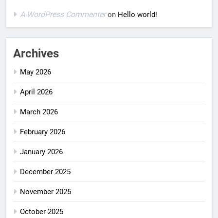
A WordPress Commenter
on
Hello world!
Archives
May 2026
April 2026
March 2026
February 2026
January 2026
December 2025
November 2025
October 2025