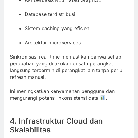
Database terdistribusi
Sistem caching yang efisien
Arsitektur microservices
Sinkronisasi real-time memastikan bahwa setiap
perubahan yang dilakukan di satu perangkat
langsung tercermin di perangkat lain tanpa perlu
refresh manual.
Ini meningkatkan kenyamanan pengguna dan
mengurangi potensi inkonsistensi data
.
4. Infrastruktur Cloud dan
Skalabilitas