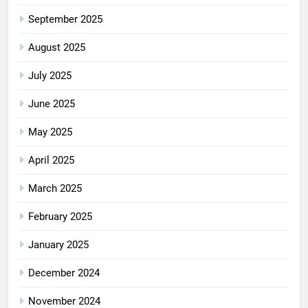
September 2025
August 2025
July 2025
June 2025
May 2025
April 2025
March 2025
February 2025
January 2025
December 2024
November 2024