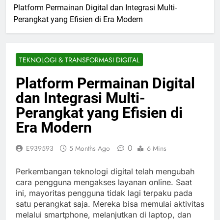
Platform Permainan Digital dan Integrasi Multi-
Perangkat yang Efisien di Era Modern
TEKNOLOGI & TRANSFORMASI DIGITAL
Platform Permainan Digital
dan Integrasi Multi-
Perangkat yang Efisien di
Era Modern
0
E939593
5 Months Ago
6 Mins
Perkembangan teknologi digital telah mengubah
cara pengguna mengakses layanan online. Saat
ini, mayoritas pengguna tidak lagi terpaku pada
satu perangkat saja. Mereka bisa memulai aktivitas
melalui smartphone, melanjutkan di laptop, dan