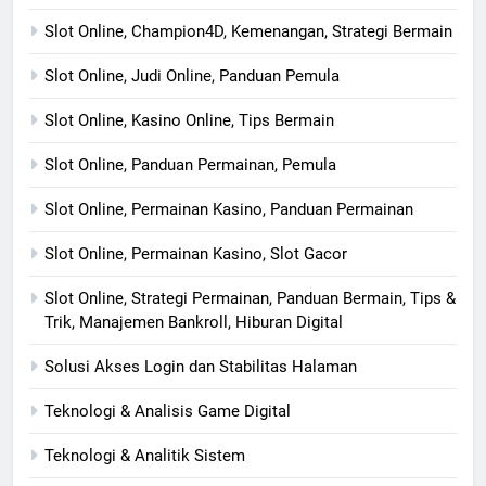
Slot Online, Champion4D, Kemenangan, Strategi Bermain
Slot Online, Judi Online, Panduan Pemula
Slot Online, Kasino Online, Tips Bermain
Slot Online, Panduan Permainan, Pemula
Slot Online, Permainan Kasino, Panduan Permainan
Slot Online, Permainan Kasino, Slot Gacor
Slot Online, Strategi Permainan, Panduan Bermain, Tips &
Trik, Manajemen Bankroll, Hiburan Digital
Solusi Akses Login dan Stabilitas Halaman
Teknologi & Analisis Game Digital
Teknologi & Analitik Sistem