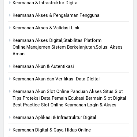
Keamanan & Infrastruktur Digital
Keamanan Akses & Pengalaman Pengguna
Keamanan Akses & Validasi Link
Keamanan Akses Digital,Stabilitas Platform
Online,Manajemen Sistem Berkelanjutan,Solusi Akses
Aman
Keamanan Akun & Autentikasi
Keamanan Akun dan Verifikasi Data Digital
Keamanan Akun Slot Online Panduan Akses Situs Slot
Tips Proteksi Data Pemain Edukasi Bermain Slot Digital
Best Practice Slot Online Keamanan Login & Akses
Keamanan Aplikasi & Infrastruktur Digital
Keamanan Digital & Gaya Hidup Online