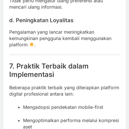
Tidak perlu mengatur ulang preferensi atau
mencari ulang informasi.
d. Peningkatan Loyalitas
Pengalaman yang lancar meningkatkan
kemungkinan pengguna kembali menggunakan
platform
.
7. Praktik Terbaik dalam
Implementasi
Beberapa praktik terbaik yang diterapkan platform
digital profesional antara lain:
Mengadopsi pendekatan mobile-first
Mengoptimalkan performa melalui kompresi
aset