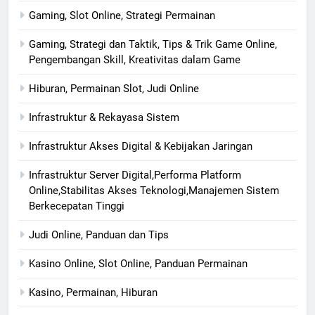
Gaming, Slot Online, Strategi Permainan
Gaming, Strategi dan Taktik, Tips & Trik Game Online,
Pengembangan Skill, Kreativitas dalam Game
Hiburan, Permainan Slot, Judi Online
Infrastruktur & Rekayasa Sistem
Infrastruktur Akses Digital & Kebijakan Jaringan
Infrastruktur Server Digital,Performa Platform
Online,Stabilitas Akses Teknologi,Manajemen Sistem
Berkecepatan Tinggi
Judi Online, Panduan dan Tips
Kasino Online, Slot Online, Panduan Permainan
Kasino, Permainan, Hiburan