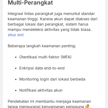
Multi-Perangkat
Integrasi lintas perangkat juga menuntut standar
keamanan tinggi. Karena akun dapat diakses dari
berbagai lokasi dan perangkat, sistem harus
mampu mendeteksi aktivitas yang tidak biasa.
situs slot
Beberapa langkah keamanan penting:
Otentikasi multi-faktor (MFA)
Enkripsi data end-to-end
Monitoring login dari lokasi berbeda
Notifikasi aktivitas akun
Pendekatan ini membantu menjaga keamanan
tanpa mengurangi kenyamanan pengguna
.