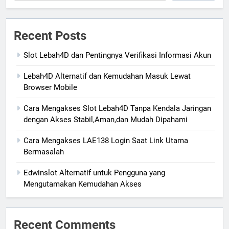
Recent Posts
Slot Lebah4D dan Pentingnya Verifikasi Informasi Akun
Lebah4D Alternatif dan Kemudahan Masuk Lewat
Browser Mobile
Cara Mengakses Slot Lebah4D Tanpa Kendala Jaringan
dengan Akses Stabil,Aman,dan Mudah Dipahami
Cara Mengakses LAE138 Login Saat Link Utama
Bermasalah
Edwinslot Alternatif untuk Pengguna yang
Mengutamakan Kemudahan Akses
Recent Comments