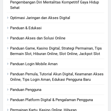
Pengembangan Diri Mentalitas Kompetitif Gaya Hidup
Sehat
Optimasi Jaringan dan Akses Digital
Panduan & Edukasi
Panduan Akses dan Solusi Online
Panduan Game, Kasino Digital, Strategi Permainan, Tips
Bermain Slot, Hiburan Online, Slot Online, Jackpot Slot
Panduan Login Mobile Aman
Panduan Pemula, Tutorial Akun Digital, Keamanan Akses
Online, Tips Login Aman, Edukasi Pengguna Baru
Panduan Pengguna
Panduan Platform Digital & Pengalaman Pengguna
Permainan Kartu, Kasino Online, Hiburan