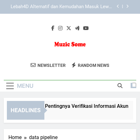
Skip
Cara Mengakses Slot Lebah4D Tanpa Kendala
to
Jaringan dengan Akses Stabil,Aman,dan Mudah
Dipahami
content
Cara Mengakses LAE138 Login Saat Link Utama
Bermasalah
Slot Lebah4D dan Pentingnya Verifikasi Informasi
Akun
Lebah4D Alternatif dan Kemudahan Masuk Lewat
Browser Mobile
Muzic Some
Muzic Some Menyediakan Platform
Cara Mengakses Slot Lebah4D Tanpa Kendala
NEWSLETTER
RANDOM NEWS
Jaringan dengan Akses Stabil,Aman,dan Mudah
Streaming Musik Dengan Berbagai
Dipahami
Cara Mengakses LAE138 Login Saat Link Utama
Pilihan Lagu Dari Artis Terbaik Dunia.
Bermasalah
MENU
ot Lebah4D dan Pentingnya Verifikasi Informasi Akun
Le
HEADLINES
Months Ago
3 
Home
data pipeline