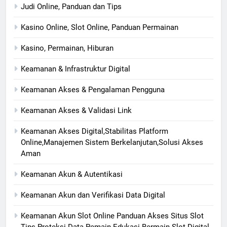
Judi Online, Panduan dan Tips
Kasino Online, Slot Online, Panduan Permainan
Kasino, Permainan, Hiburan
Keamanan & Infrastruktur Digital
Keamanan Akses & Pengalaman Pengguna
Keamanan Akses & Validasi Link
Keamanan Akses Digital,Stabilitas Platform
Online,Manajemen Sistem Berkelanjutan,Solusi Akses
Aman
Keamanan Akun & Autentikasi
Keamanan Akun dan Verifikasi Data Digital
Keamanan Akun Slot Online Panduan Akses Situs Slot
Tips Proteksi Data Pemain Edukasi Bermain Slot Digital