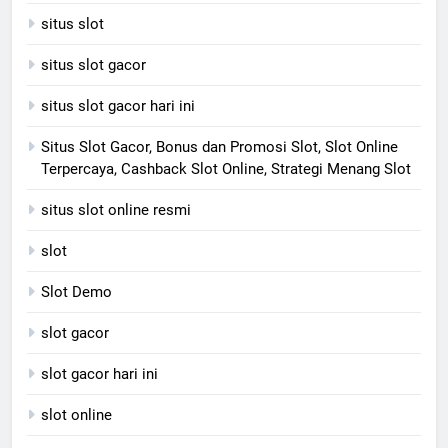
situs slot
situs slot gacor
situs slot gacor hari ini
Situs Slot Gacor, Bonus dan Promosi Slot, Slot Online
Terpercaya, Cashback Slot Online, Strategi Menang Slot
situs slot online resmi
slot
Slot Demo
slot gacor
slot gacor hari ini
slot online