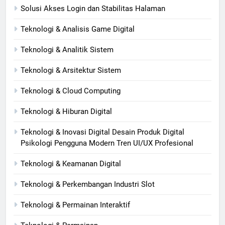
Solusi Akses Login dan Stabilitas Halaman
Teknologi & Analisis Game Digital
Teknologi & Analitik Sistem
Teknologi & Arsitektur Sistem
Teknologi & Cloud Computing
Teknologi & Hiburan Digital
Teknologi & Inovasi Digital Desain Produk Digital
Psikologi Pengguna Modern Tren UI/UX Profesional
Teknologi & Keamanan Digital
Teknologi & Perkembangan Industri Slot
Teknologi & Permainan Interaktif