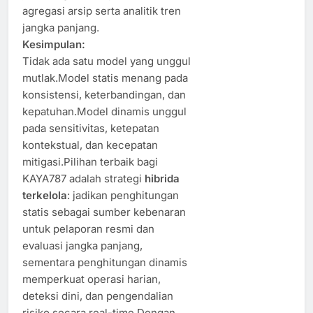
agregasi arsip serta analitik tren
jangka panjang.
Kesimpulan:
Tidak ada satu model yang unggul
mutlak.Model statis menang pada
konsistensi, keterbandingan, dan
kepatuhan.Model dinamis unggul
pada sensitivitas, ketepatan
kontekstual, dan kecepatan
mitigasi.Pilihan terbaik bagi
KAYA787 adalah strategi
hibrida
terkelola
: jadikan penghitungan
statis sebagai sumber kebenaran
untuk pelaporan resmi dan
evaluasi jangka panjang,
sementara penghitungan dinamis
memperkuat operasi harian,
deteksi dini, dan pengendalian
risiko secara real-time.Dengan