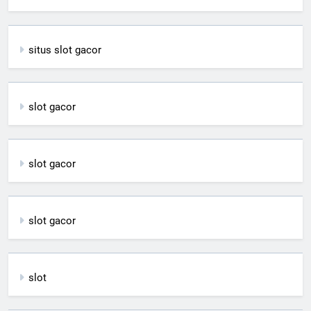
situs slot gacor
slot gacor
slot gacor
slot gacor
slot