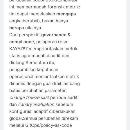
ini mempermudah forensik metrik:
tim dapat menjelaskan
mengapa
angka berubah, bukan hanya
berapa
nilainya.
Dari perspektif
governance &
compliance
, pelaporan resmi
KAYA787 memprioritaskan metrik
statis agar mudah diaudit dan
diulang.Sementara itu,
pengambilan keputusan
operasional memanfaatkan metrik
dinamis dengan guardrail: ambang
batas perubahan parameter,
change freeze
saat periode audit,
dan
canary evaluation
sebelum
konfigurasi adaptif diberlakukan
global.Semua perubahan direkam
melalui GitOps/policy-as-code