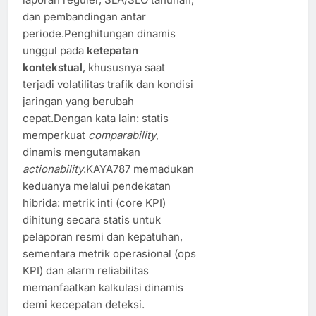
dan pembandingan antar
periode.Penghitungan dinamis
unggul pada
ketepatan
kontekstual
, khususnya saat
terjadi volatilitas trafik dan kondisi
jaringan yang berubah
cepat.Dengan kata lain: statis
memperkuat
comparability
,
dinamis mengutamakan
actionability
.KAYA787 memadukan
keduanya melalui pendekatan
hibrida: metrik inti (core KPI)
dihitung secara statis untuk
pelaporan resmi dan kepatuhan,
sementara metrik operasional (ops
KPI) dan alarm reliabilitas
memanfaatkan kalkulasi dinamis
demi kecepatan deteksi.