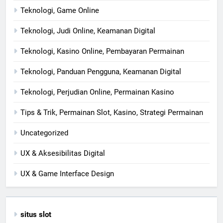
Teknologi, Game Online
Teknologi, Judi Online, Keamanan Digital
Teknologi, Kasino Online, Pembayaran Permainan
Teknologi, Panduan Pengguna, Keamanan Digital
Teknologi, Perjudian Online, Permainan Kasino
Tips & Trik, Permainan Slot, Kasino, Strategi Permainan
Uncategorized
UX & Aksesibilitas Digital
UX & Game Interface Design
situs slot