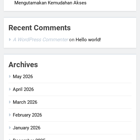
Mengutamakan Kemudahan Akses
Recent Comments
A WordPress Commenter
on
Hello world!
Archives
May 2026
April 2026
March 2026
February 2026
January 2026