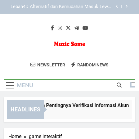
Skip
Cara Mengakses Slot Lebah4D Tanpa Kendala
to
Jaringan dengan Akses Stabil,Aman,dan Mudah
Dipahami
content
Cara Mengakses LAE138 Login Saat Link Utama
Bermasalah
Slot Lebah4D dan Pentingnya Verifikasi Informasi
Akun
Lebah4D Alternatif dan Kemudahan Masuk Lewat
Browser Mobile
Muzic Some
Muzic Some Menyediakan Platform
Cara Mengakses Slot Lebah4D Tanpa Kendala
NEWSLETTER
RANDOM NEWS
Jaringan dengan Akses Stabil,Aman,dan Mudah
Streaming Musik Dengan Berbagai
Dipahami
Cara Mengakses LAE138 Login Saat Link Utama
Pilihan Lagu Dari Artis Terbaik Dunia.
Bermasalah
MENU
lot Lebah4D dan Pentingnya Verifikasi Informasi Akun
L
HEADLINES
 Months Ago
3
Home
game interaktif