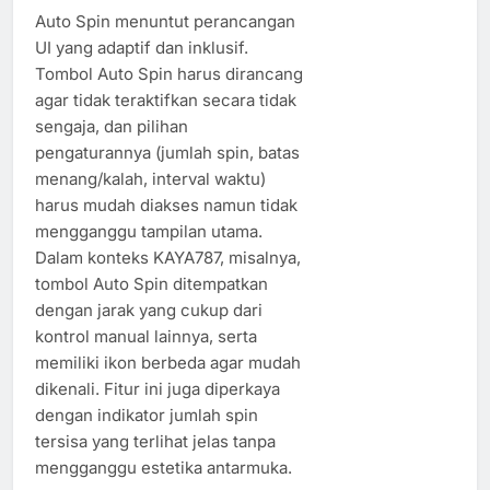
Auto Spin menuntut perancangan
UI yang adaptif dan inklusif.
Tombol Auto Spin harus dirancang
agar tidak teraktifkan secara tidak
sengaja, dan pilihan
pengaturannya (jumlah spin, batas
menang/kalah, interval waktu)
harus mudah diakses namun tidak
mengganggu tampilan utama.
Dalam konteks KAYA787, misalnya,
tombol Auto Spin ditempatkan
dengan jarak yang cukup dari
kontrol manual lainnya, serta
memiliki ikon berbeda agar mudah
dikenali. Fitur ini juga diperkaya
dengan indikator jumlah spin
tersisa yang terlihat jelas tanpa
mengganggu estetika antarmuka.