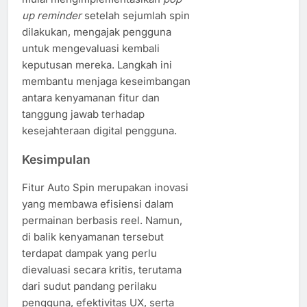
up reminder
setelah sejumlah spin
dilakukan, mengajak pengguna
untuk mengevaluasi kembali
keputusan mereka. Langkah ini
membantu menjaga keseimbangan
antara kenyamanan fitur dan
tanggung jawab terhadap
kesejahteraan digital pengguna.
Kesimpulan
Fitur Auto Spin merupakan inovasi
yang membawa efisiensi dalam
permainan berbasis reel. Namun,
di balik kenyamanan tersebut
terdapat dampak yang perlu
dievaluasi secara kritis, terutama
dari sudut pandang perilaku
pengguna, efektivitas UX, serta