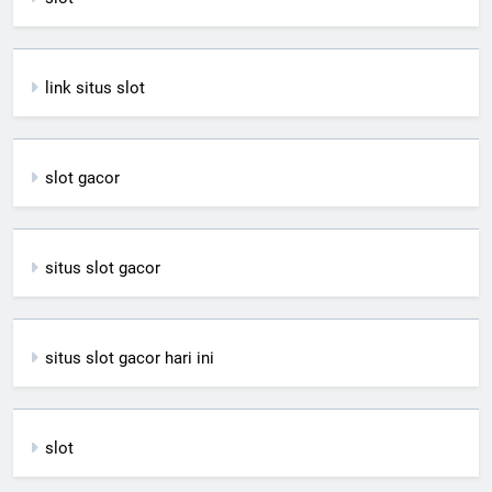
link situs slot
slot gacor
situs slot gacor
situs slot gacor hari ini
slot