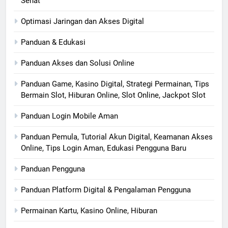
Sehat
Optimasi Jaringan dan Akses Digital
Panduan & Edukasi
Panduan Akses dan Solusi Online
Panduan Game, Kasino Digital, Strategi Permainan, Tips
Bermain Slot, Hiburan Online, Slot Online, Jackpot Slot
Panduan Login Mobile Aman
Panduan Pemula, Tutorial Akun Digital, Keamanan Akses
Online, Tips Login Aman, Edukasi Pengguna Baru
Panduan Pengguna
Panduan Platform Digital & Pengalaman Pengguna
Permainan Kartu, Kasino Online, Hiburan