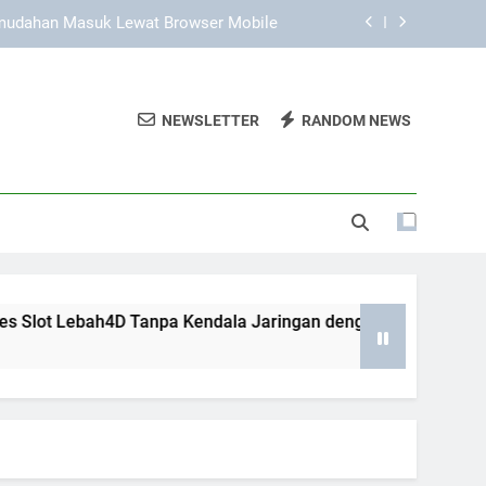
emudahan Masuk Lewat Browser Mobile
kses Stabil,Aman,dan Mudah Dipahami
38 Login Saat Link Utama Bermasalah
NEWSLETTER
RANDOM NEWS
 Pentingnya Verifikasi Informasi Akun
an Lagu Dari Artis Terbaik Dunia.
emudahan Masuk Lewat Browser Mobile
kses Stabil,Aman,dan Mudah Dipahami
38 Login Saat Link Utama Bermasalah
h4D Tanpa Kendala Jaringan dengan Akses Stabil,Aman,dan 