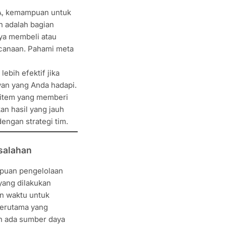
A, kemampuan untuk
n adalah bagian
ya membeli atau
canaan. Pahami meta
lebih efektif jika
wan yang Anda hadapi.
 item yang memberi
n hasil yang jauh
dengan strategi tim.
esalahan
mpuan pengelolaan
yang dilakukan
an waktu untuk
terutama yang
h ada sumber daya