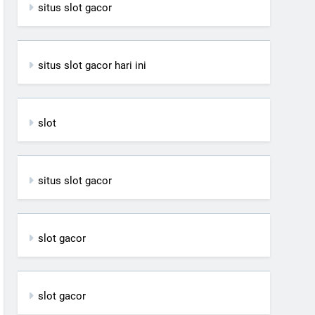
situs slot gacor
situs slot gacor hari ini
slot
situs slot gacor
slot gacor
slot gacor