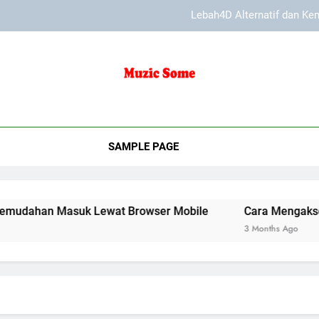
Lebah4D Alternatif dan K
Cara Mengakses Slot Lebah4D Tanpa Kendala Jaringan dengan A
Cara Mengakses LAE1
ic Some
Slot Lebah4D dan
e Menyediakan Platform Streaming Musik Dengan Berbagai Pilih
Lebah4D Alternatif dan K
SAMPLE PAGE
Cara Mengakses Slot Lebah4D Tanpa Kendala Jaringan dengan A
Cara Mengakses LAE1
Masuk Lewat Browser Mobile
Cara Mengakses Slot Leba
3 Months Ago