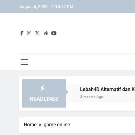
Skip
August 6, 2026
1:10:48 PM
to
content
Muz
Muzic Som
si Informasi Akun
Lebah4D Alternatif dan Kemudahan 
3 Months Ago
HEADLINES
Home
game online