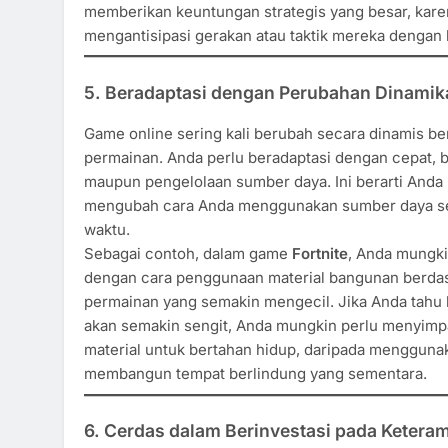
memberikan keuntungan strategis yang besar, kare
mengantisipasi gerakan atau taktik mereka dengan l
5. Beradaptasi dengan Perubahan Dinamik
Game online sering kali berubah secara dinamis be
permainan. Anda perlu beradaptasi dengan cepat, ba
maupun pengelolaan sumber daya. Ini berarti Anda 
mengubah cara Anda menggunakan sumber daya sei
waktu.
Sebagai contoh, dalam game
Fortnite
, Anda mungki
dengan cara penggunaan material bangunan berda
permainan yang semakin mengecil. Jika Anda tah
akan semakin sengit, Anda mungkin perlu menyimp
material untuk bertahan hidup, daripada menggun
membangun tempat berlindung yang sementara.
6. Cerdas dalam Berinvestasi pada Keteram