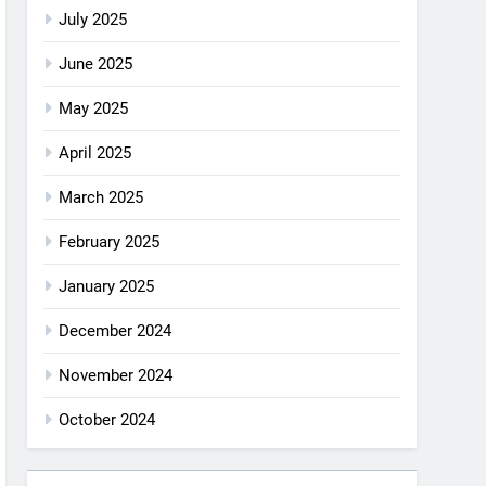
July 2025
June 2025
May 2025
April 2025
March 2025
February 2025
January 2025
December 2024
November 2024
October 2024