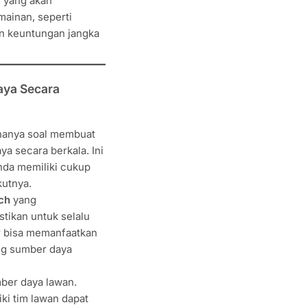
n yang akan
ainan, seperti
 keuntungan jangka
aya Secara
hanya soal membuat
a secara berkala. Ini
nda memiliki cukup
kutnya.
ch
yang
ikan untuk selalu
ar bisa memanfaatkan
ng sumber daya
mber daya lawan.
ki tim lawan dapat