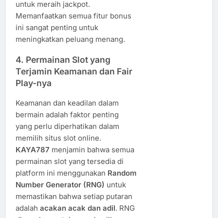
untuk meraih jackpot.
Memanfaatkan semua fitur bonus
ini sangat penting untuk
meningkatkan peluang menang.
4.
Permainan Slot yang
Terjamin Keamanan dan Fair
Play-nya
Keamanan dan keadilan dalam
bermain adalah faktor penting
yang perlu diperhatikan dalam
memilih situs slot online.
KAYA787
menjamin bahwa semua
permainan slot yang tersedia di
platform ini menggunakan
Random
Number Generator (RNG)
untuk
memastikan bahwa setiap putaran
adalah
acakan acak dan adil
. RNG