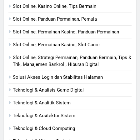
Slot Online, Kasino Online, Tips Bermain
Slot Online, Panduan Permainan, Pemula
Slot Online, Permainan Kasino, Panduan Permainan
Slot Online, Permainan Kasino, Slot Gacor
Slot Online, Strategi Permainan, Panduan Bermain, Tips &
Trik, Manajemen Bankroll, Hiburan Digital
Solusi Akses Login dan Stabilitas Halaman
Teknologi & Analisis Game Digital
Teknologi & Analitik Sistem
Teknologi & Arsitektur Sistem
Teknologi & Cloud Computing