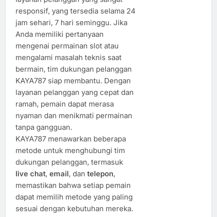
responsif, yang tersedia selama 24
jam sehari, 7 hari seminggu. Jika
Anda memiliki pertanyaan
mengenai permainan slot atau
mengalami masalah teknis saat
bermain, tim dukungan pelanggan
KAYA787 siap membantu. Dengan
layanan pelanggan yang cepat dan
ramah, pemain dapat merasa
nyaman dan menikmati permainan
tanpa gangguan.
KAYA787 menawarkan beberapa
metode untuk menghubungi tim
dukungan pelanggan, termasuk
live chat
,
email
, dan
telepon
,
memastikan bahwa setiap pemain
dapat memilih metode yang paling
sesuai dengan kebutuhan mereka.