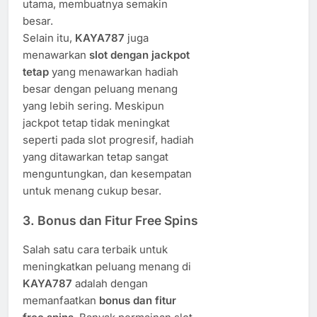
utama, membuatnya semakin
besar.
Selain itu,
KAYA787
juga
menawarkan
slot dengan jackpot
tetap
yang menawarkan hadiah
besar dengan peluang menang
yang lebih sering. Meskipun
jackpot tetap tidak meningkat
seperti pada slot progresif, hadiah
yang ditawarkan tetap sangat
menguntungkan, dan kesempatan
untuk menang cukup besar.
3.
Bonus dan Fitur Free Spins
Salah satu cara terbaik untuk
meningkatkan peluang menang di
KAYA787
adalah dengan
memanfaatkan
bonus dan fitur