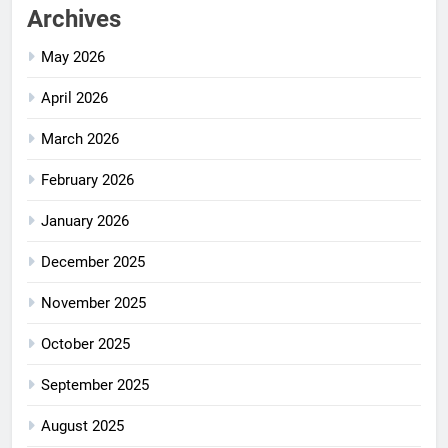
Archives
May 2026
April 2026
March 2026
February 2026
January 2026
December 2025
November 2025
October 2025
September 2025
August 2025