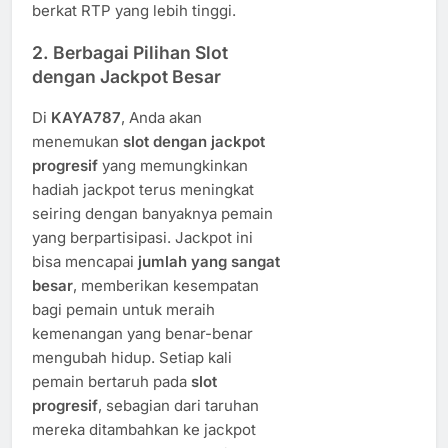
berkat RTP yang lebih tinggi.
2.
Berbagai Pilihan Slot
dengan Jackpot Besar
Di
KAYA787
, Anda akan
menemukan
slot dengan jackpot
progresif
yang memungkinkan
hadiah jackpot terus meningkat
seiring dengan banyaknya pemain
yang berpartisipasi. Jackpot ini
bisa mencapai
jumlah yang sangat
besar
, memberikan kesempatan
bagi pemain untuk meraih
kemenangan yang benar-benar
mengubah hidup. Setiap kali
pemain bertaruh pada
slot
progresif
, sebagian dari taruhan
mereka ditambahkan ke jackpot