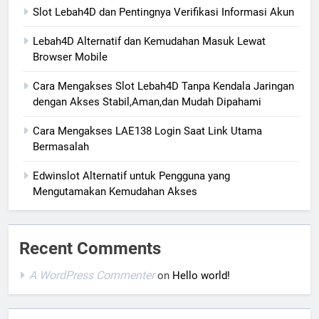
Slot Lebah4D dan Pentingnya Verifikasi Informasi Akun
Lebah4D Alternatif dan Kemudahan Masuk Lewat
Browser Mobile
Cara Mengakses Slot Lebah4D Tanpa Kendala Jaringan
dengan Akses Stabil,Aman,dan Mudah Dipahami
Cara Mengakses LAE138 Login Saat Link Utama
Bermasalah
Edwinslot Alternatif untuk Pengguna yang
Mengutamakan Kemudahan Akses
Recent Comments
A WordPress Commenter
on
Hello world!