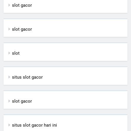
slot gacor
slot gacor
slot
situs slot gacor
slot gacor
situs slot gacor hari ini