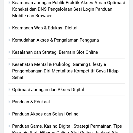
Keamanan Jaringan Publik Praktik Akses Aman Optimasi
Koneksi dan DNS Pengelolaan Sesi Login Panduan
Mobile dan Browser
Keamanan Web & Edukasi Digital
Kemudahan Akses & Pengalaman Pengguna
Kesalahan dan Strategi Bermain Slot Online
Kesehatan Mental & Psikologi Gaming Lifestyle
Pengembangan Diri Mentalitas Kompetitif Gaya Hidup
Sehat
Optimasi Jaringan dan Akses Digital
Panduan & Edukasi
Panduan Akses dan Solusi Online
Panduan Game, Kasino Digital, Strategi Permainan, Tips
Bermain Slot, Hiburan Online, Slot Online, Jackpot Slot