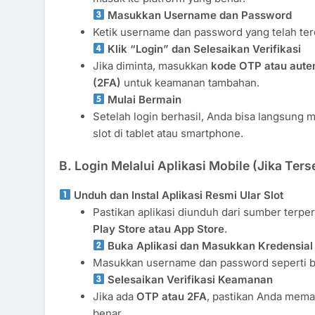
Masukkan Username dan Password
Ketik username dan password yang telah terd
Klik “Login” dan Selesaikan Verifikasi
Jika diminta, masukkan
kode OTP atau auten
(2FA)
untuk keamanan tambahan.
Mulai Bermain
Setelah login berhasil, Anda bisa langsung 
slot di tablet atau smartphone.
B. Login Melalui Aplikasi Mobile (Jika Ters
Unduh dan Instal Aplikasi Resmi Ular Slot
Pastikan aplikasi diunduh dari sumber terpe
Play Store atau App Store
.
Buka Aplikasi dan Masukkan Kredensial
Masukkan username dan password seperti b
Selesaikan Verifikasi Keamanan
Jika ada
OTP atau 2FA
, pastikan Anda mem
benar.