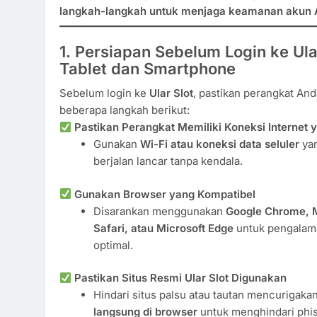
langkah-langkah untuk menjaga keamanan akun
1. Persiapan Sebelum Login ke Ular
Tablet dan Smartphone
Sebelum login ke
Ular Slot
, pastikan perangkat An
beberapa langkah berikut:
Pastikan Perangkat Memiliki Koneksi Internet y
Gunakan
Wi-Fi atau koneksi data seluler
yan
berjalan lancar tanpa kendala.
Gunakan Browser yang Kompatibel
Disarankan menggunakan
Google Chrome, Mo
Safari, atau Microsoft Edge
untuk pengalama
optimal.
Pastikan Situs Resmi Ular Slot Digunakan
Hindari situs palsu atau tautan mencurigaka
langsung di browser
untuk menghindari phis