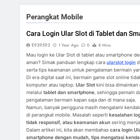
Perangkat Mobile
Cara Login Ular Slot di Tablet dan S
E939593
1 Year Ago
0
8 Mins
Mau login ke Ular Slot di tablet atau smartphone 
aman? Simak panduan lengkap cara
ularslot login
d
serta tips keamanan untuk pengalaman bermain yan
Di era digital saat ini, bermain game slot online tida
komputer atau laptop.
Ular Slot
kini bisa dimainka
melalui
tablet dan smartphone
, sehingga pemain d
pengalaman bermain kapan saja dan di mana saja.
Namun, banyak pengguna masih mengalami kendala
di perangkat mobile. Masalah seperti
kesalahan log
tidak responsif, atau keamanan akun
sering menja
Dalam artikel ini, kita akan membahas
cara login Ula
smartphone dengan mudah, tips mengatasi kendala