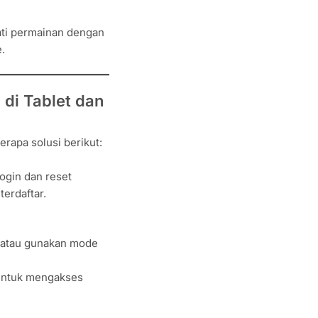
ti permainan dengan
.
 di Tablet dan
erapa solusi berikut:
ogin dan reset
erdaftar.
 atau gunakan mode
ntuk mengakses