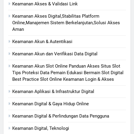
Keamanan Akses & Validasi Link
Keamanan Akses Digital,Stabilitas Platform
Online,Manajemen Sistem Berkelanjutan,Solusi Akses
Aman
Keamanan Akun & Autentikasi
Keamanan Akun dan Verifikasi Data Digital
Keamanan Akun Slot Online Panduan Akses Situs Slot
Tips Proteksi Data Pemain Edukasi Bermain Slot Digital
Best Practice Slot Online Keamanan Login & Akses
Keamanan Aplikasi & Infrastruktur Digital
Keamanan Digital & Gaya Hidup Online
Keamanan Digital & Perlindungan Data Pengguna
Keamanan Digital, Teknologi