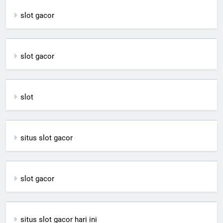
slot gacor
slot gacor
slot
situs slot gacor
slot gacor
situs slot gacor hari ini