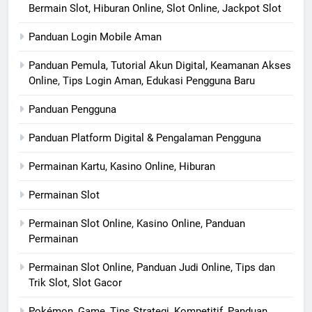
Bermain Slot, Hiburan Online, Slot Online, Jackpot Slot
Panduan Login Mobile Aman
Panduan Pemula, Tutorial Akun Digital, Keamanan Akses
Online, Tips Login Aman, Edukasi Pengguna Baru
Panduan Pengguna
Panduan Platform Digital & Pengalaman Pengguna
Permainan Kartu, Kasino Online, Hiburan
Permainan Slot
Permainan Slot Online, Kasino Online, Panduan
Permainan
Permainan Slot Online, Panduan Judi Online, Tips dan
Trik Slot, Slot Gacor
Pokémon, Game, Tips Strategi, Kompetitif, Panduan