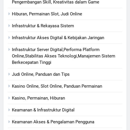
Pengembangan Skill, Kreativitas dalam Game
Hiburan, Permainan Slot, Judi Online
Infrastruktur & Rekayasa Sistem
Infrastruktur Akses Digital & Kebijakan Jaringan
Infrastruktur Server Digital,Performa Platform
Online,Stabilitas Akses Teknologi,Manajemen Sistem
Berkecepatan Tinggi
Judi Online, Panduan dan Tips
Kasino Online, Slot Online, Panduan Permainan
Kasino, Permainan, Hiburan
Keamanan & Infrastruktur Digital
Keamanan Akses & Pengalaman Pengguna