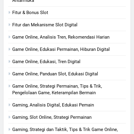
Antarmuka
Fitur & Bonus Slot
Fitur dan Mekanisme Slot Digital
Game Online, Analisis Tren, Rekomendasi Harian
Game Online, Edukasi Permainan, Hiburan Digital
Game Online, Edukasi, Tren Digital
Game Online, Panduan Slot, Edukasi Digital
Game Online, Strategi Permainan, Tips & Trik,
Pengelolaan Game, Keterampilan Bermain
Gaming, Analisis Digital, Edukasi Pemain
Gaming, Slot Online, Strategi Permainan
Gaming, Strategi dan Taktik, Tips & Trik Game Online,