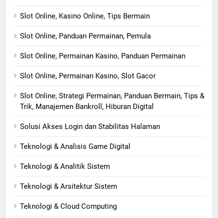
Slot Online, Kasino Online, Tips Bermain
Slot Online, Panduan Permainan, Pemula
Slot Online, Permainan Kasino, Panduan Permainan
Slot Online, Permainan Kasino, Slot Gacor
Slot Online, Strategi Permainan, Panduan Bermain, Tips &
Trik, Manajemen Bankroll, Hiburan Digital
Solusi Akses Login dan Stabilitas Halaman
Teknologi & Analisis Game Digital
Teknologi & Analitik Sistem
Teknologi & Arsitektur Sistem
Teknologi & Cloud Computing