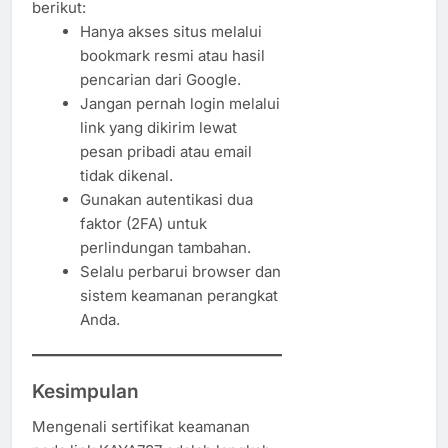
berikut:
Hanya akses situs melalui
bookmark resmi atau hasil
pencarian dari Google.
Jangan pernah login melalui
link yang dikirim lewat
pesan pribadi atau email
tidak dikenal.
Gunakan autentikasi dua
faktor (2FA) untuk
perlindungan tambahan.
Selalu perbarui browser dan
sistem keamanan perangkat
Anda.
Kesimpulan
Mengenali sertifikat keamanan