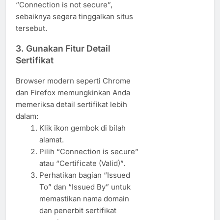
“Connection is not secure”,
sebaiknya segera tinggalkan situs
tersebut.
3. Gunakan Fitur Detail
Sertifikat
Browser modern seperti Chrome
dan Firefox memungkinkan Anda
memeriksa detail sertifikat lebih
dalam:
Klik ikon gembok di bilah
alamat.
Pilih “Connection is secure”
atau “Certificate (Valid)”.
Perhatikan bagian “Issued
To” dan “Issued By” untuk
memastikan nama domain
dan penerbit sertifikat