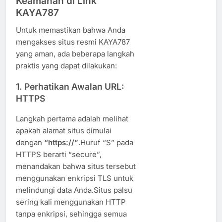
Keamanan di Link
KAYA787
Untuk memastikan bahwa Anda
mengakses situs resmi KAYA787
yang aman, ada beberapa langkah
praktis yang dapat dilakukan:
1. Perhatikan Awalan URL:
HTTPS
Langkah pertama adalah melihat
apakah alamat situs dimulai
dengan
“https://”
.Huruf “S” pada
HTTPS berarti “secure”,
menandakan bahwa situs tersebut
menggunakan enkripsi TLS untuk
melindungi data Anda.Situs palsu
sering kali menggunakan HTTP
tanpa enkripsi, sehingga semua