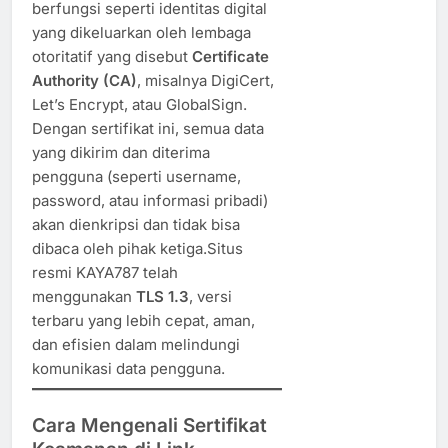
berfungsi seperti identitas digital
yang dikeluarkan oleh lembaga
otoritatif yang disebut
Certificate
Authority (CA)
, misalnya DigiCert,
Let’s Encrypt, atau GlobalSign.
Dengan sertifikat ini, semua data
yang dikirim dan diterima
pengguna (seperti username,
password, atau informasi pribadi)
akan dienkripsi dan tidak bisa
dibaca oleh pihak ketiga.Situs
resmi KAYA787 telah
menggunakan
TLS 1.3
, versi
terbaru yang lebih cepat, aman,
dan efisien dalam melindungi
komunikasi data pengguna.
Cara Mengenali Sertifikat