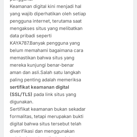
Keamanan digital kini menjadi hal
yang wajib diperhatikan oleh setiap
pengguna internet, terutama saat
mengakses situs yang melibatkan
data pribadi seperti
KAYA787.Banyak pengguna yang
belum memahami bagaimana cara
memastikan bahwa situs yang
mereka kunjungi benar-benar
aman dan asli.Salah satu langkah
paling penting adalah memeriksa
sertifikat keamanan digital
(SSL/TLS)
pada link situs yang
digunakan.
Sertifikat keamanan bukan sekadar
formalitas, tetapi merupakan bukti
digital bahwa situs tersebut telah
diverifikasi dan menggunakan