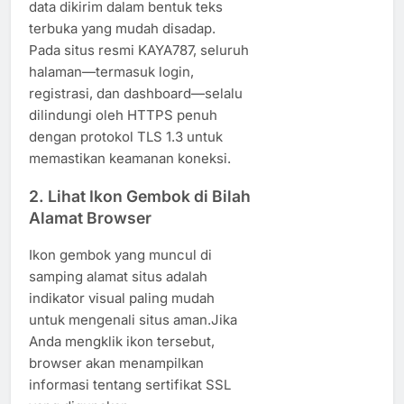
data dikirim dalam bentuk teks
terbuka yang mudah disadap.
Pada situs resmi KAYA787, seluruh
halaman—termasuk login,
registrasi, dan dashboard—selalu
dilindungi oleh HTTPS penuh
dengan protokol TLS 1.3 untuk
memastikan keamanan koneksi.
2. Lihat Ikon Gembok di Bilah
Alamat Browser
Ikon gembok yang muncul di
samping alamat situs adalah
indikator visual paling mudah
untuk mengenali situs aman.Jika
Anda mengklik ikon tersebut,
browser akan menampilkan
informasi tentang sertifikat SSL