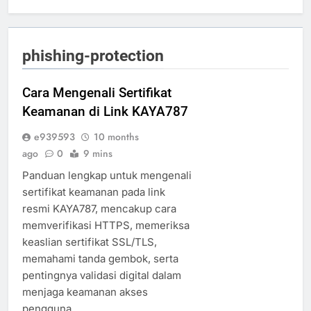
phishing-protection
Cara Mengenali Sertifikat
Keamanan di Link KAYA787
e939593
10 months
ago
0
9 mins
Panduan lengkap untuk mengenali
sertifikat keamanan pada link
resmi KAYA787, mencakup cara
memverifikasi HTTPS, memeriksa
keaslian sertifikat SSL/TLS,
memahami tanda gembok, serta
pentingnya validasi digital dalam
menjaga keamanan akses
pengguna.