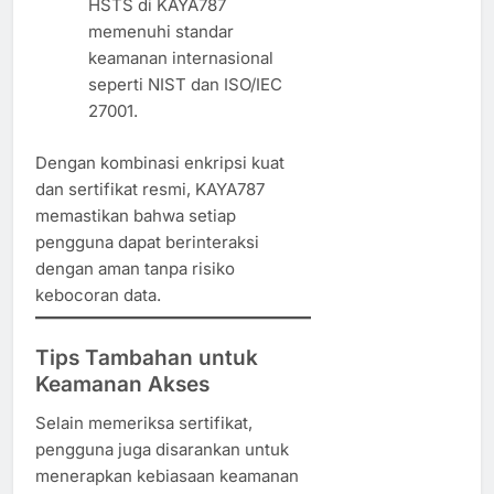
HSTS di KAYA787
memenuhi standar
keamanan internasional
seperti NIST dan ISO/IEC
27001.
Dengan kombinasi enkripsi kuat
dan sertifikat resmi, KAYA787
memastikan bahwa setiap
pengguna dapat berinteraksi
dengan aman tanpa risiko
kebocoran data.
Tips Tambahan untuk
Keamanan Akses
Selain memeriksa sertifikat,
pengguna juga disarankan untuk
menerapkan kebiasaan keamanan