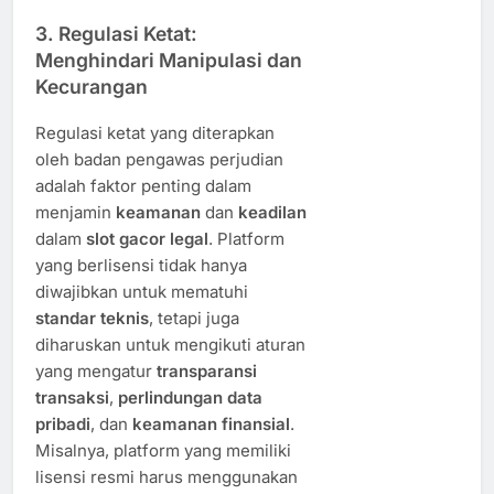
3. Regulasi Ketat:
Menghindari Manipulasi dan
Kecurangan
Regulasi ketat yang diterapkan
oleh badan pengawas perjudian
adalah faktor penting dalam
menjamin
keamanan
dan
keadilan
dalam
slot gacor legal
. Platform
yang berlisensi tidak hanya
diwajibkan untuk mematuhi
standar teknis
, tetapi juga
diharuskan untuk mengikuti aturan
yang mengatur
transparansi
transaksi
,
perlindungan data
pribadi
, dan
keamanan finansial
.
Misalnya, platform yang memiliki
lisensi resmi harus menggunakan