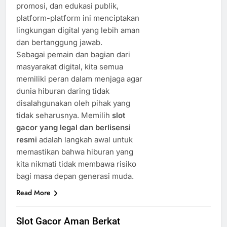
promosi, dan edukasi publik,
platform-platform ini menciptakan
lingkungan digital yang lebih aman
dan bertanggung jawab.
Sebagai pemain dan bagian dari
masyarakat digital, kita semua
memiliki peran dalam menjaga agar
dunia hiburan daring tidak
disalahgunakan oleh pihak yang
tidak seharusnya. Memilih
slot
gacor yang legal dan berlisensi
resmi
adalah langkah awal untuk
memastikan bahwa hiburan yang
kita nikmati tidak membawa risiko
bagi masa depan generasi muda.
Read More
Slot Gacor Aman Berkat