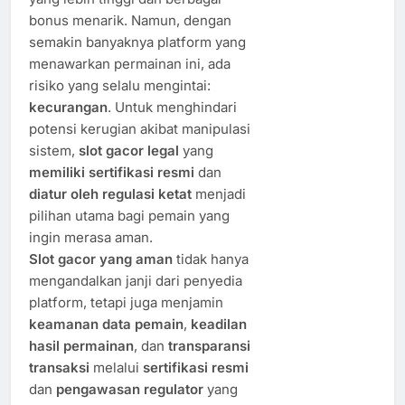
bonus menarik. Namun, dengan
semakin banyaknya platform yang
menawarkan permainan ini, ada
risiko yang selalu mengintai:
kecurangan
. Untuk menghindari
potensi kerugian akibat manipulasi
sistem,
slot gacor legal
yang
memiliki sertifikasi resmi
dan
diatur oleh regulasi ketat
menjadi
pilihan utama bagi pemain yang
ingin merasa aman.
Slot gacor yang aman
tidak hanya
mengandalkan janji dari penyedia
platform, tetapi juga menjamin
keamanan data pemain
,
keadilan
hasil permainan
, dan
transparansi
transaksi
melalui
sertifikasi resmi
dan
pengawasan regulator
yang