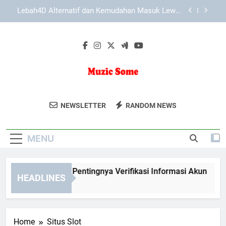
Skip
Cara Mengakses Slot Lebah4D Tanpa Kendala
to
Jaringan dengan Akses Stabil,Aman,dan Mudah
Dipahami
content
Cara Mengakses LAE138 Login Saat Link Utama
Bermasalah
Slot Lebah4D dan Pentingnya Verifikasi Informasi
Akun
Lebah4D Alternatif dan Kemudahan Masuk Lewat
Browser Mobile
Muzic Some
Muzic Some Menyediakan Platform
Cara Mengakses Slot Lebah4D Tanpa Kendala
NEWSLETTER
RANDOM NEWS
Jaringan dengan Akses Stabil,Aman,dan Mudah
Streaming Musik Dengan Berbagai
Dipahami
Cara Mengakses LAE138 Login Saat Link Utama
Pilihan Lagu Dari Artis Terbaik Dunia.
Bermasalah
MENU
ot Lebah4D dan Pentingnya Verifikasi Informasi Akun
Le
HEADLINES
Months Ago
3 
Home
Situs Slot