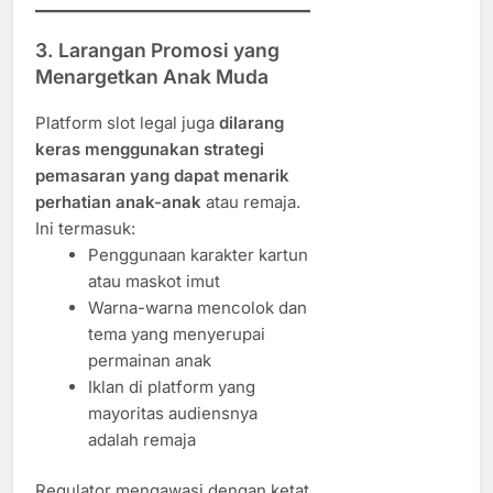
3. Larangan Promosi yang
Menargetkan Anak Muda
Platform slot legal juga
dilarang
keras menggunakan strategi
pemasaran yang dapat menarik
perhatian anak-anak
atau remaja.
Ini termasuk:
Penggunaan karakter kartun
atau maskot imut
Warna-warna mencolok dan
tema yang menyerupai
permainan anak
Iklan di platform yang
mayoritas audiensnya
adalah remaja
Regulator mengawasi dengan ketat