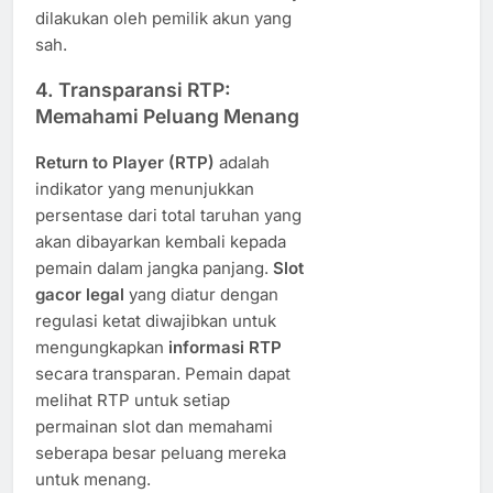
dilakukan oleh pemilik akun yang
sah.
4. Transparansi RTP:
Memahami Peluang Menang
Return to Player (RTP)
adalah
indikator yang menunjukkan
persentase dari total taruhan yang
akan dibayarkan kembali kepada
pemain dalam jangka panjang.
Slot
gacor legal
yang diatur dengan
regulasi ketat diwajibkan untuk
mengungkapkan
informasi RTP
secara transparan. Pemain dapat
melihat RTP untuk setiap
permainan slot dan memahami
seberapa besar peluang mereka
untuk menang.