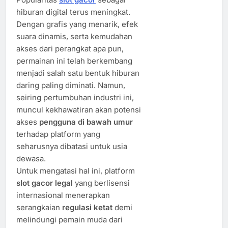
hiburan digital terus meningkat.
Dengan grafis yang menarik, efek
suara dinamis, serta kemudahan
akses dari perangkat apa pun,
permainan ini telah berkembang
menjadi salah satu bentuk hiburan
daring paling diminati. Namun,
seiring pertumbuhan industri ini,
muncul kekhawatiran akan potensi
akses
pengguna di bawah umur
terhadap platform yang
seharusnya dibatasi untuk usia
dewasa.
Untuk mengatasi hal ini, platform
slot gacor legal
yang berlisensi
internasional menerapkan
serangkaian
regulasi ketat
demi
melindungi pemain muda dari