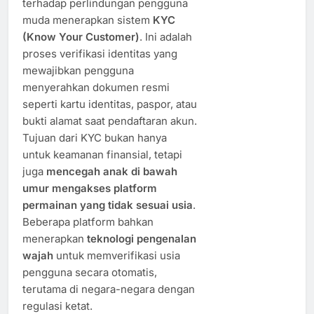
terhadap perlindungan pengguna
muda menerapkan sistem
KYC
(Know Your Customer)
. Ini adalah
proses verifikasi identitas yang
mewajibkan pengguna
menyerahkan dokumen resmi
seperti kartu identitas, paspor, atau
bukti alamat saat pendaftaran akun.
Tujuan dari KYC bukan hanya
untuk keamanan finansial, tetapi
juga
mencegah anak di bawah
umur mengakses platform
permainan yang tidak sesuai usia
.
Beberapa platform bahkan
menerapkan
teknologi pengenalan
wajah
untuk memverifikasi usia
pengguna secara otomatis,
terutama di negara-negara dengan
regulasi ketat.