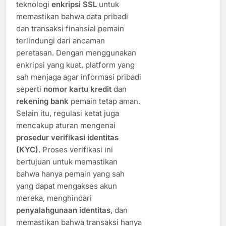
teknologi
enkripsi SSL
untuk
memastikan bahwa data pribadi
dan transaksi finansial pemain
terlindungi dari ancaman
peretasan. Dengan menggunakan
enkripsi yang kuat, platform yang
sah menjaga agar informasi pribadi
seperti
nomor kartu kredit
dan
rekening bank
pemain tetap aman.
Selain itu, regulasi ketat juga
mencakup aturan mengenai
prosedur verifikasi identitas
(KYC)
. Proses verifikasi ini
bertujuan untuk memastikan
bahwa hanya pemain yang sah
yang dapat mengakses akun
mereka, menghindari
penyalahgunaan identitas
, dan
memastikan bahwa transaksi hanya