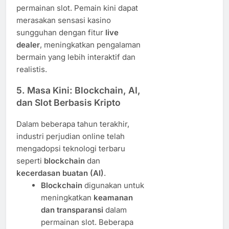
permainan slot. Pemain kini dapat
merasakan sensasi kasino
sungguhan dengan fitur
live
dealer
, meningkatkan pengalaman
bermain yang lebih interaktif dan
realistis.
5. Masa Kini: Blockchain, AI,
dan Slot Berbasis Kripto
Dalam beberapa tahun terakhir,
industri perjudian online telah
mengadopsi teknologi terbaru
seperti
blockchain
dan
kecerdasan buatan (AI)
.
Blockchain
digunakan untuk
meningkatkan
keamanan
dan transparansi
dalam
permainan slot. Beberapa